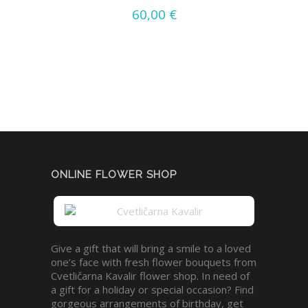
60,00
€
ONLINE FLOWER SHOP
Give a gift that will bring a smile to a loved
one’s face with fresh flower bouquets from
Cvetličarna Kavalir flower shop. In need of
a gift for a holiday or special occasion? Find
gorgeous arrangements of birthday, get