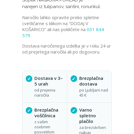
Šopek NAGAJIVA POMLAD je
narejen iz tulipanov, santini, ronunkul.
Naročilo lahko opravite preko spletne
cvetličarne s klikom na “DODAJ V
KOŠARICO” ali nas pokličete na
031 844
579
Dostava naročenega izdelka je v roku 24 ur
od prejetega naročila ali po dogovoru.
Dostava v 3–
Brezplačna
5 urah
dostava
od prejema
po Ljubljani nad
naročila
45 €
Brezplačna
Varno
voščilnica
spletno
plačilo
z vašim
osebnim
za brezskrben
posvetilom
nakup