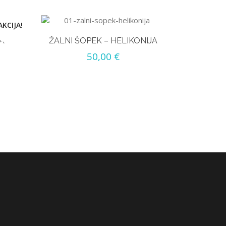
AKCIJA!
A
ŽALNI ŠOPEK – HELIKONIJA
50,00
€