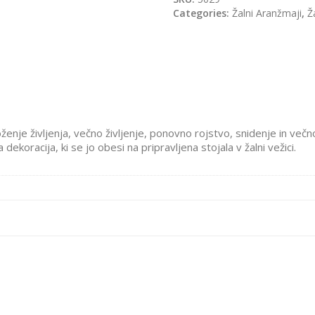
Categories:
Žalni Aranžmaji
,
Ž
nje življenja, večno življenje, ponovno rojstvo, snidenje in večno p
 dekoracija, ki se jo obesi na pripravljena stojala v žalni vežici.