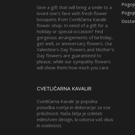
Pogoji
Give a gift that will bring a smile to a
Pogoji
loved one’s face with fresh flower
bouquets from Cvetličarna Kavalir
Dosta
flower shop. In need of a gift for a
holiday or special occasion? Find
gorgeous arrangements of birthday,
get well, or anniversary flowers. Our
Valentine’s Day flowers and Mother’s
Day flowers are guaranteed to
please, while our sympathy flowers
will show them how much you care.
CVETLIČARNA KAVALIR
Cvetličarna Kavalir je popolna
ponudba cvetja in dekoracije za vse
priložnosti. Naša želja je izdelati
edinstven design, ki odseva vaš okus
in osebnost.