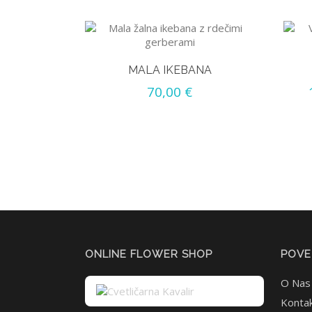
MALA IKEBANA
70,00
€
ONLINE FLOWER SHOP
POVE
O Nas
Kontak