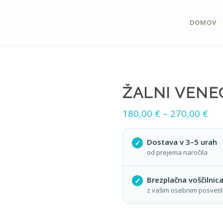
DOMOV
ŽALNI VENE
180,00
€
–
270,00
€
Dostava v 3–5 urah
od prejema naročila
Brezplačna voščilnic
z vašim osebnim posveti