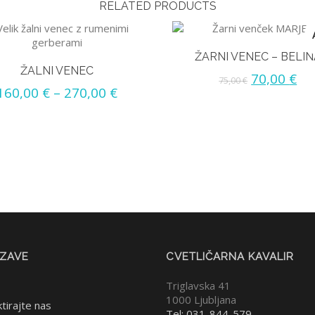
RELATED PRODUCTS
ŽARNI VENEC – BELIN
ŽALNI VENEC
70,00
€
75,00
€
160,00
€
–
270,00
€
ZAVE
CVETLIČARNA KAVALIR
Triglavska 41
1000 Ljubljana
tirajte nas
Tel: 031-844-579