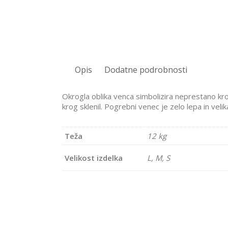
Opis
Dodatne podrobnosti
Okrogla oblika venca simbolizira neprestano krože
krog sklenil. Pogrebni venec je zelo lepa in velika
Teža
12 kg
Velikost izdelka
L, M, S