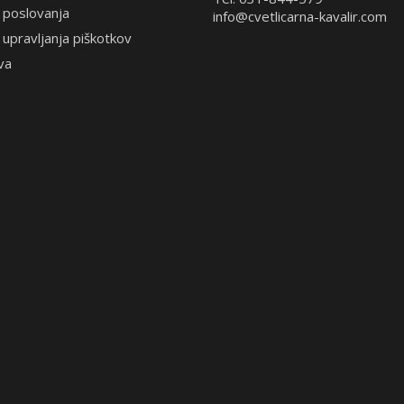
 poslovanja
info@cvetlicarna-kavalir.com
 upravljanja piškotkov
va