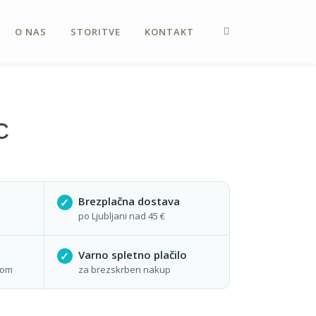
O NAS
STORITVE
KONTAKT
C
Brezplačna dostava
po Ljubljani nad 45 €
a
Varno spletno plačilo
lom
za brezskrben nakup